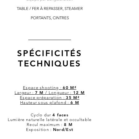
TABLE / FER À REPASSER, STEAMER
PORTANTS, CINTRES
SPÉCIFICITÉS
TECHNIQUES
60 M²
Espace shooting :
7 M
12 M
Largeur :
/ Longueur :
35 M²
Espace préparation :
6 M
Hauteur sous plafond :
4 faces
Cyclo dur
Lumière naturelle latérale et occultable
8 M
Recul maximum :
Nord/Est
Exposition :