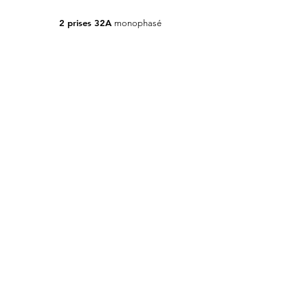
2 prises
32A
monophasé
FORTY-
© 2020
ONE